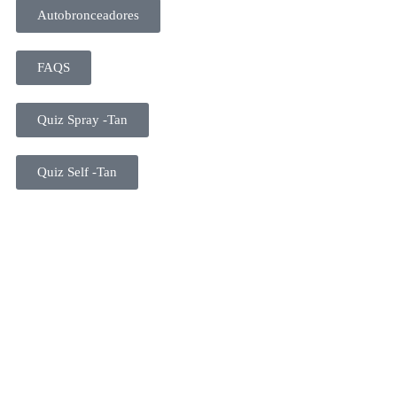
Autobronceadores
FAQS
Quiz Spray -Tan
Quiz Self -Tan